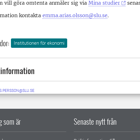
m vill göra omtenta anmäler sig via
Mina studier
senas
rmation kontakta
emma.arias.olsson@slu.se
.
dor:
Institutionen för ekonomi
information
S.PERSSON@SLU.SE
ig som är
Senaste nytt från