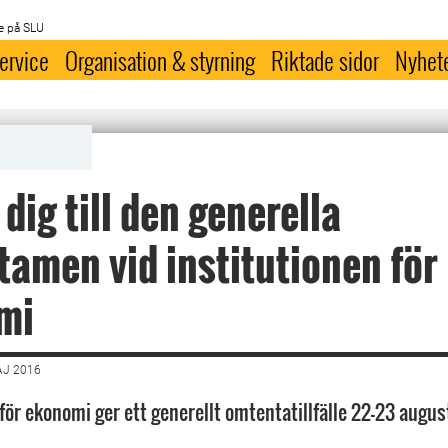
e på SLU
ervice
Organisation & styrning
Riktade sidor
Nyhet
dig till den generella
amen vid institutionen för
mi
AJ 2016
för ekonomi ger ett generellt omtentatillfälle 22-23 august