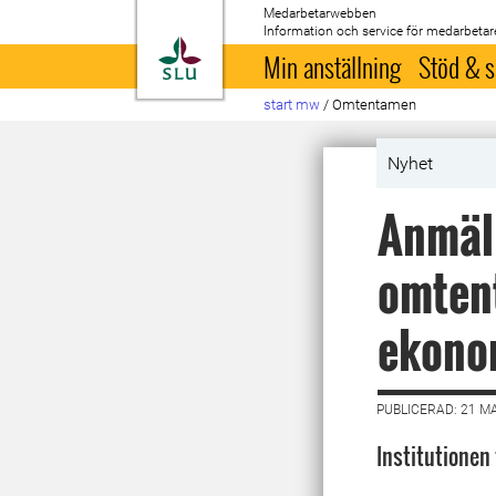
Medarbetarwebben
Information och service för medarbetar
Till startsida
Min anställning
Stöd & s
start mw
/
Omtentamen
Nyhet
Anmäl 
omtent
ekono
PUBLICERAD: 21 M
Institutionen 