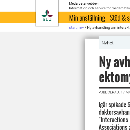
Medarbetarwebben
Information och service för medarbetar
Till startsida
Min anställning
Stöd & s
start mw
/
Ny avhandling om interakt
Nyhet
Ny avh
ektomy
PUBLICERAD: 17 M
Igår spikade 
doktorsavhand
"Interactions
Associations 