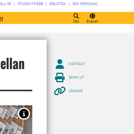
SLU.SE
STUDENTWEBB
BIBLIOTEK
SÖK PERSONAL
er
Sök
English
ellan
KONTAKT
SKRIV UT
LÄNKAR