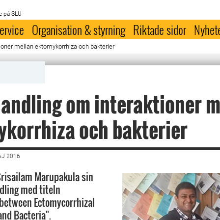
e på SLU
ervice
Organisation & styrning
Riktade sidor
Nyhet
ioner mellan ektomykorrhiza och bakterier
andling om interaktioner m
korrhiza och bakterier
AJ 2016
Srisailam Marupakula sin
ling med titeln
 between Ectomycorrhizal
and Bacteria".