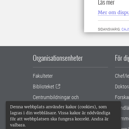
Läs mer
Mer om dispu
SIDANSVARIG:
CAJ
Organisationsenheter
För d
Fakulteter
Chef/l
Biblioteket
Doktor
Centrumbildningar och
Forska
samarbetsprojekt
Denna webbplats använder kakor (cookies), som
Handlä
lagras i din webbläsare. Vissa kakor är nödvändiga
Gemensamma verksamhetsstödet
Kommu
för att webbplatsen ska fungera korrekt. Andra är
valbara.
SLU Holding