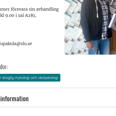
mmer försvara sin avhandling
kl 9.00 i sal A281,
rupakula@slu.se
dor:
ör skoglig mykologi och växtpatologi
information