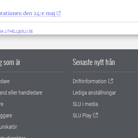
tationen den 24:e maj
SA.LITHELL@SLU.SE
ig som är
Senaste nytt från
edare
Driftinformation
and eller handledare
Lediga anställningar
re
SLU i media
ggare
SLU Play
nikatör