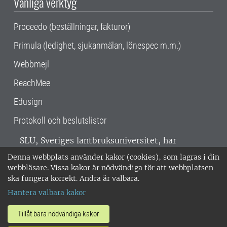
Vanliga verktyg
Proceedo (beställningar, fakturor)
Primula (ledighet, sjukanmälan, lönespec m.m.)
Webbmejl
ReachMee
Edusign
Protokoll och beslutslistor
SLU, Sveriges lantbruksuniversitet, har
verksamhet över hela Sverige. Huvudorter är
Denna webbplats använder kakor (cookies), som lagras i din
Alnarp, Uppsala och Umeå.
SLU är
webbläsare. Vissa kakor är nödvändiga för att webbplatsen
miljöcertifierat enligt ISO 14001. •
Telefon:
ska fungera korrekt. Andra är valbara.
018-67 10 00 • Org nr: 202100-2817 •
Om
Hantera valbara kakor
medarbetarwebben
•
SLU:s fakturaadress
•
Om SLU:s webbplatser
•
Vid KRIS
Tillåt bara nödvändiga kakor
•
Hantera kakor
•
Behandling av