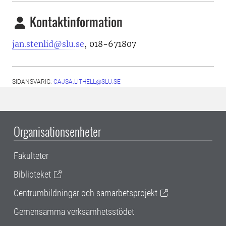
Kontaktinformation
jan.stenlid@slu.se
, 018-671807
SIDANSVARIG:
CAJSA.LITHELL@SLU.SE
Organisationsenheter
Fakulteter
Biblioteket
Centrumbildningar och samarbetsprojekt
Gemensamma verksamhetsstödet