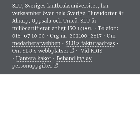
SLU, Sveriges lantbruksuniversitet, har
verksamhet över hela Sverige. Huvudorter är
Alnarp, Uppsala och Umeå.
SLU är
miljöcertifierat enligt ISO 14001. •
Telefon:
018-67 10 00 • Org nr: 202100-2817 •
Om
medarbetarwebben
•
SLU:s fakturaadress
•
Om SLU:s webbplatser
•
Vid KRIS
•
Hantera kakor
•
Behandling av
personuppgifter