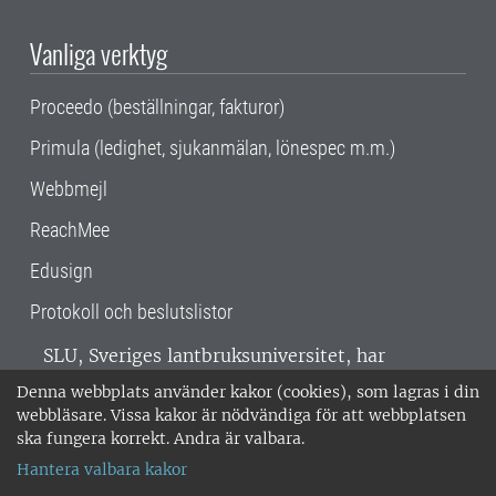
Vanliga verktyg
Proceedo (beställningar, fakturor)
Primula (ledighet, sjukanmälan, lönespec m.m.)
Webbmejl
ReachMee
Edusign
Protokoll och beslutslistor
SLU, Sveriges lantbruksuniversitet, har
verksamhet över hela Sverige. Huvudorter är
Denna webbplats använder kakor (cookies), som lagras i din
Alnarp, Uppsala och Umeå.
SLU är
webbläsare. Vissa kakor är nödvändiga för att webbplatsen
miljöcertifierat enligt ISO 14001. •
Telefon:
ska fungera korrekt. Andra är valbara.
018-67 10 00 • Org nr: 202100-2817 •
Om
Hantera valbara kakor
medarbetarwebben
•
SLU:s fakturaadress
•