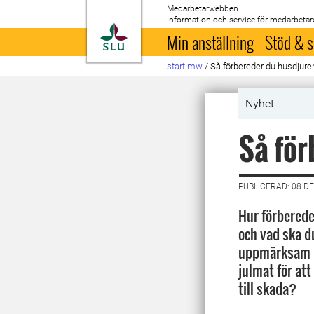
Medarbetarwebben
Information och service för medarbetar
Till startsida
Min anställning
Stöd & s
start mw
/
Så förbereder du husdjuren
Nyhet
Så för
PUBLICERAD: 08 D
Hur förbereder
och vad ska d
uppmärksam p
julmat för at
till skada?