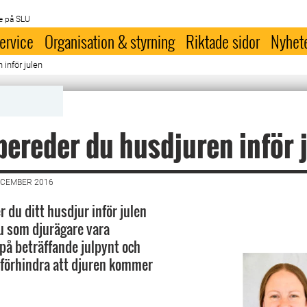
e på SLU
ervice
Organisation & styrning
Riktade sidor
Nyhet
 inför julen
bereder du husdjuren inför 
ECEMBER 2016
 du ditt husdjur inför julen
u som djurägare vara
å beträffande julpynt och
t förhindra att djuren kommer