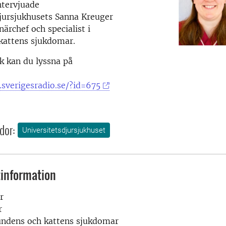
ntervjuade
jursjukhusets Sanna Kreuger
närchef och specialist i
kattens sjukdomar.
k kan du lyssna på
:
.sverigesradio.se/?id=675
dor:
Universitetsdjursjukhuset
information
r
r
hundens och kattens sjukdomar