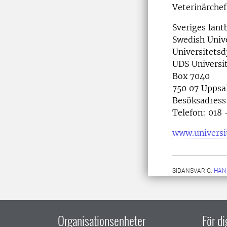
Veterinärche
Sveriges lant
Swedish Unive
Universitetsd
UDS Universi
Box 7040
750 07 Uppsa
Besöksadress
Telefon: 018 
www.universi
SIDANSVARIG:
HAN
Organisationsenheter
För d