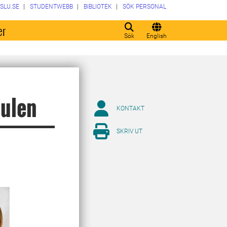
SLU.SE
STUDENTWEBB
BIBLIOTEK
SÖK PERSONAL
er
Sök
English
julen
KONTAKT
SKRIV UT