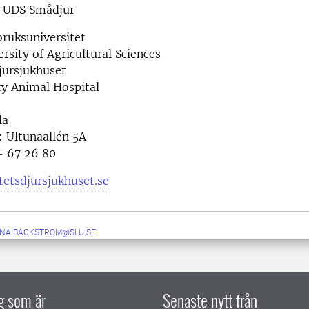
f UDS Smådjur
bruksuniversitet
rsity of Agricultural Sciences
jursjukhuset
ty Animal Hospital
la
: Ultunaallén 5A
- 67 26 80
tetsdjursjukhuset.se
NA.BACKSTROM@SLU.SE
ig som är
Senaste nytt från