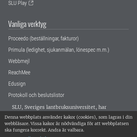
SLU Play
Vanliga verktyg
Proceedo (beställningar, fakturor)
Primula (ledighet, sjukanmälan, lönespec m.m.)
Webbmejl
ReachMee
Edusign
Protokoll och beslutslistor
SLU, Sveriges lantbruksuniversitet, har
verksamhet över hela Sverige. Huvudorter är
Denna webbplats använder kakor (cookies), som lagras i din
Alnarp, Uppsala och Umeå.
SLU är
webbläsare. Vissa kakor är nödvändiga för att webbplatsen
miljöcertifierat enligt ISO 14001. •
Telefon:
ska fungera korrekt. Andra är valbara.
018-67 10 00 • Org nr: 202100-2817 •
Om