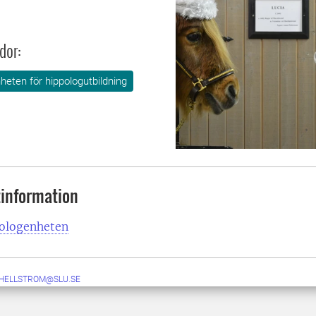
dor:
heten för hippologutbildning
information
ologenheten
.HELLSTROM@SLU.SE