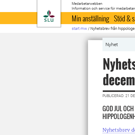
Medarbetarwebben
Information och service för medarbetar
Till startsida
Min anställning
Stöd & s
start mw
/
Nyhetsbrev från hippolo
Nyhet
Nyhets
decem
PUBLICERAD: 21 D
GOD JUL OCH
HIPPOLOGENH
Nyhetsbrev 