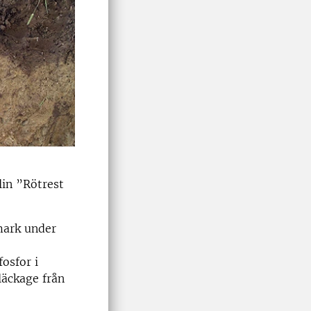
lin ”Rötrest
mark under
osfor i
läckage från