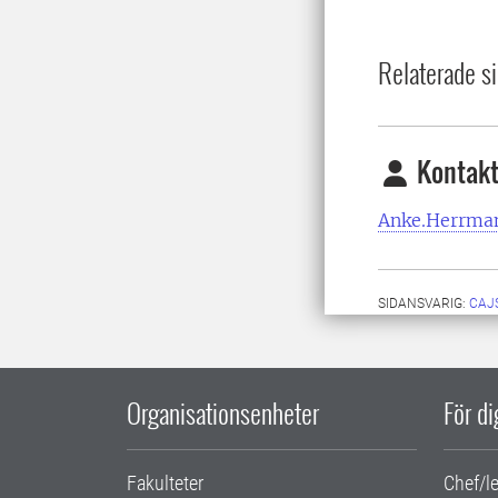
Relaterade si
Kontakt
Anke.Herrma
SIDANSVARIG:
CAJ
Organisationsenheter
För d
Fakulteter
Chef/l