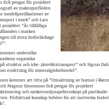
is fick pengar för projektet
grafi av makroporflöden
de modellpredikationer av
ansport i mark” och Lars
projektet ”Är tillfälliga
hållanden i marken
gen till stora fosforläckage
k?”.
 kommer undersöka
 markens organiska
 på struktur och icke-jämviktstransport” och Sigrun Dah
som ersättning för mineralgödselmedel”.
sson kommer att titta på ”Omsättning av humus i åker
 och Magnus Simonsson fick pengar för projektet
aktionering och synkotronljusspektroskopi på partikulär f
ten: Förbättrad kunskap behövs för att motverka fosfor
k”.