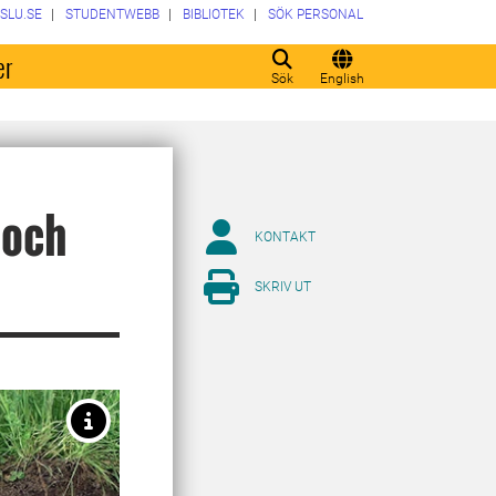
SLU.SE
STUDENTWEBB
BIBLIOTEK
SÖK PERSONAL
er
Sök
English
 och
KONTAKT
SKRIV UT