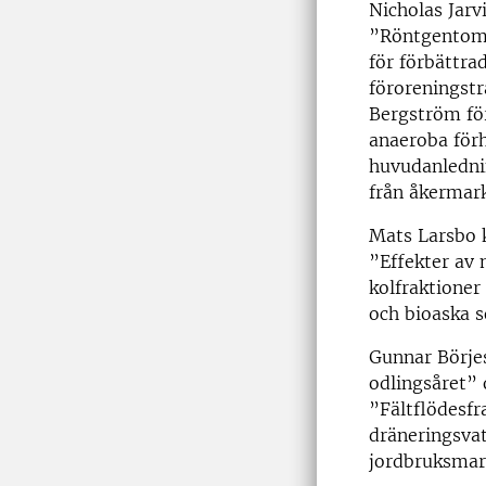
Nicholas Jarv
”Röntgentomo
för förbättra
föroreningstr
Bergström för 
anaeroba för
huvudanlednin
från åkermar
Mats Larsbo
”Effekter av
kolfraktioner
och bioaska 
Gunnar Börje
odlingsåret”
”Fältflödesfr
dräneringsvat
jordbruksmar