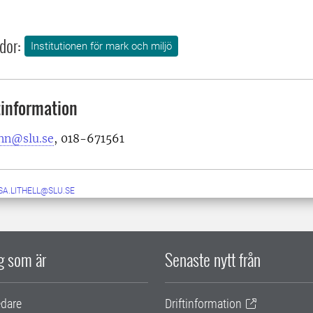
dor:
Institutionen för mark och miljö
information
nn@slu.se
, 018-671561
SA.LITHELL@SLU.SE
ig som är
Senaste nytt från
edare
Driftinformation