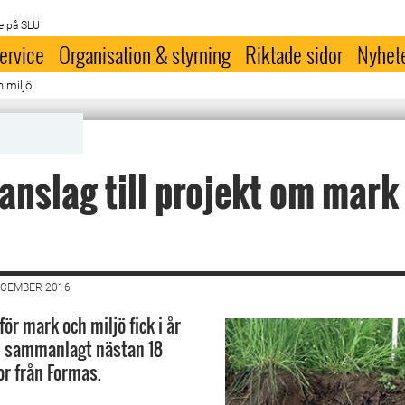
e på SLU
ervice
Organisation & styrning
Riktade sidor
Nyhet
h miljö
anslag till projekt om mark
ECEMBER 2016
för mark och miljö fick i år
m sammanlagt nästan 18
or från Formas.