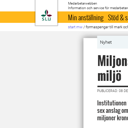
Medarbetarwebben
Information och service för medarbetar
Till startsida
Min anställning
Stöd & s
start mw
/
formaspengar till mark oc
Nyhet
Miljon
miljö
PUBLICERAD: 08 D
Institutionen 
sex anslag o
miljoner kron