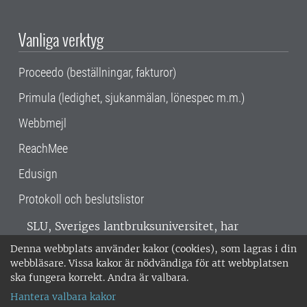
Vanliga verktyg
Proceedo (beställningar, fakturor)
Primula (ledighet, sjukanmälan, lönespec m.m.)
Webbmejl
ReachMee
Edusign
Protokoll och beslutslistor
SLU, Sveriges lantbruksuniversitet, har
verksamhet över hela Sverige. Huvudorter är
Denna webbplats använder kakor (cookies), som lagras i din
Alnarp, Uppsala och Umeå.
SLU är
webbläsare. Vissa kakor är nödvändiga för att webbplatsen
miljöcertifierat enligt ISO 14001. •
Telefon:
ska fungera korrekt. Andra är valbara.
018-67 10 00 • Org nr: 202100-2817 •
Om
Hantera valbara kakor