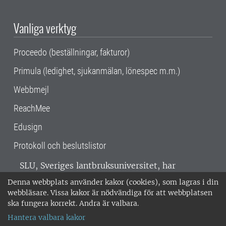
Vanliga verktyg
Proceedo (beställningar, fakturor)
Primula (ledighet, sjukanmälan, lönespec m.m.)
Webbmejl
ReachMee
Edusign
Protokoll och beslutslistor
SLU, Sveriges lantbruksuniversitet, har
verksamhet över hela Sverige. Huvudorter är
Denna webbplats använder kakor (cookies), som lagras i din
Alnarp, Uppsala och Umeå.
SLU är
webbläsare. Vissa kakor är nödvändiga för att webbplatsen
miljöcertifierat enligt ISO 14001. •
Telefon:
ska fungera korrekt. Andra är valbara.
018-67 10 00 • Org nr: 202100-2817 •
Om
Hantera valbara kakor