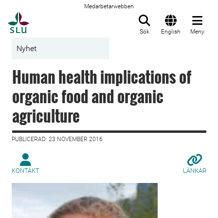
Medarbetarwebben
Till startsida
Sök
English
Meny
Nyhet
Human health implications of
organic food and organic
agriculture
PUBLICERAD: 23 NOVEMBER 2016
KONTAKT
LÄNKAR