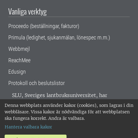
Vanliga verktyg
Proceedo (beställningar, fakturor)
Primula (ledighet, sjukanmälan, lönespec m.m.)
Webbmejl
ReachMee
Edusign
Protokoll och beslutslistor
SLU, Sveriges lantbruksuniversitet, har
verksamhet över hela Sverige. Huvudorter är
Denna webbplats använder kakor (cookies), som lagras i din
Alnarp, Uppsala och Umeå.
SLU är
webbläsare. Vissa kakor är nödvändiga för att webbplatsen
miljöcertifierat enligt ISO 14001. •
Telefon:
ska fungera korrekt. Andra är valbara.
018-67 10 00 • Org nr: 202100-2817 •
Om
Hantera valbara kakor
medarbetarwebben
•
SLU:s fakturaadress
•