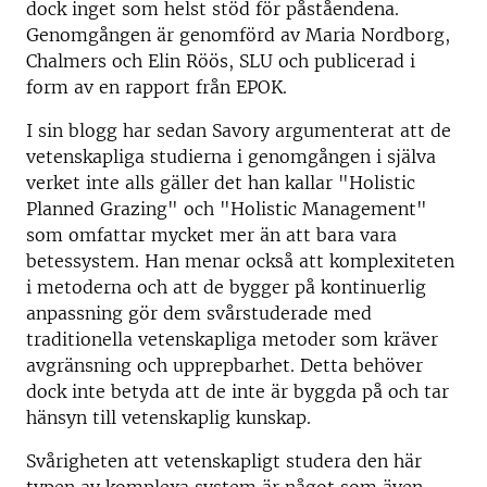
dock inget som helst stöd för påståendena.
Genomgången är genomförd av Maria Nordborg,
Chalmers och Elin Röös, SLU och publicerad i
form av en rapport från EPOK.
I sin blogg har sedan Savory argumenterat att de
vetenskapliga studierna i genomgången i själva
verket inte alls gäller det han kallar "Holistic
Planned Grazing" och "Holistic Management"
som omfattar mycket mer än att bara vara
betessystem. Han menar också att komplexiteten
i metoderna och att de bygger på kontinuerlig
anpassning gör dem svårstuderade med
traditionella vetenskapliga metoder som kräver
avgränsning och upprepbarhet. Detta behöver
dock inte betyda att de inte är byggda på och tar
hänsyn till vetenskaplig kunskap.
Svårigheten att vetenskapligt studera den här
typen av komplexa system är något som även