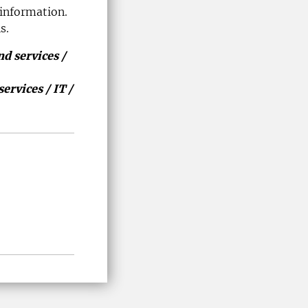
information.
s.
nd services /
ervices / IT /