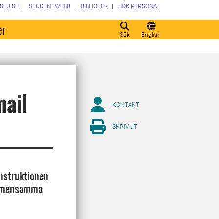
SLU.SE
STUDENTWEBB
BIBLIOTEK
SÖK PERSONAL
er
Sök
English
mail
KONTAKT
SKRIV UT
instruktionen
 gemensamma