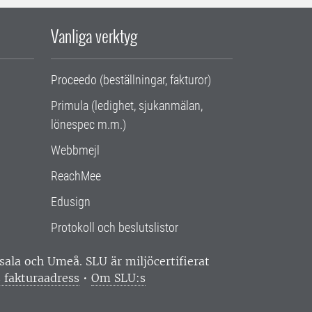
Vanliga verktyg
Proceedo (beställningar, fakturor)
Primula (ledighet, sjukanmälan,
lönespec m.m.)
Webbmejl
ReachMee
Edusign
Protokoll och beslutslistor
ppsala och Umeå.
SLU är miljöcertifierat
 fakturaadress
•
Om SLU:s