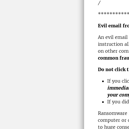
/
**********
Evil email f
An evil email
instruction a
on other com
common frau
Do not click 
If you cl
immediate
your com
If you di
Ransomware is
computer or 
to huge conse