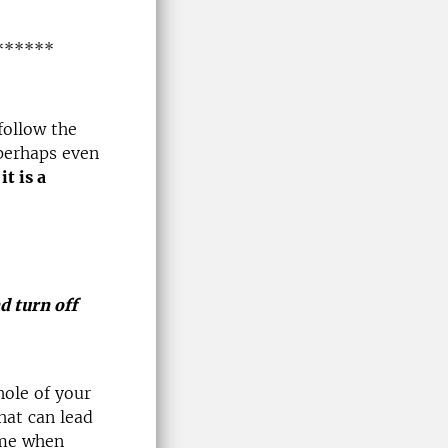
******
follow the
 perhaps even
t is a
d turn off
hole of your
at can lead
ime when