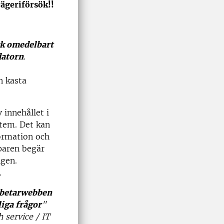
rägeriförsök!!
ck omedelbart
datorn
.
n kasta
 innehållet i
stem. Det kan
formation och
iparen begär
ngen.
.
betarwebben
iga frågor
"
 service / IT