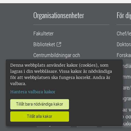
Organisationsenheter
För d
Fakulteter
Chef/l
Biblioteket
Doktor
Centrumbildningar och
Forska
samarbetsprojekt
Denna webbplats använder kakor (cookies), som
Handlä
lagras i din webbläsare. Vissa kakor är nödvändiga
Gemensamma verksamhetsstödet
Kommu
för att webbplatsen ska fungera korrekt. Andra är
valbara.
SLU Holding
Lärare/
Hantera valbara kakor
Progra
Tillåt bara nödvändiga kakor
SLU, Sveriges lantbruksuniversitet, har
enligt ISO 14001. •
Telefon: 018-67 10 0
Tillåt alla kakor
webbplatser
•
Vid KRIS
•
Hantera kak