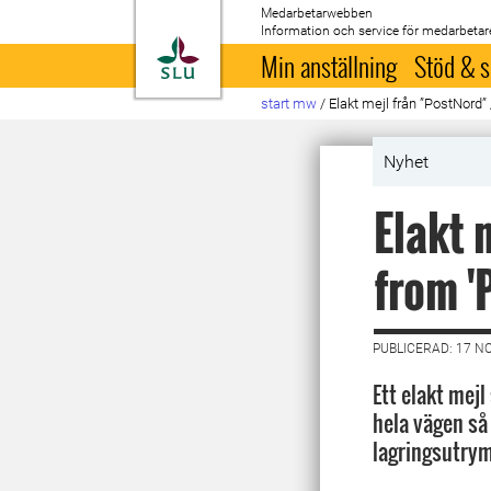
Medarbetarwebben
Information och service för medarbetar
Till startsida
Min anställning
Stöd & s
start mw
/
Elakt mejl från ”PostNord” 
Nyhet
Elakt 
from '
PUBLICERAD: 17 N
Ett elakt mejl
hela vägen så
lagringsutry