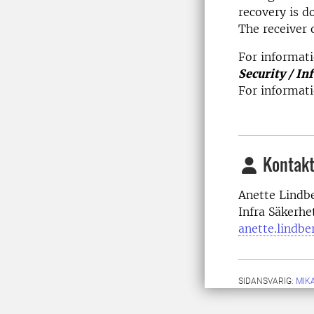
recovery is d
The receiver 
For informati
Security / In
For informat
Kontakt
Anette Lindb
Infra Säkerhe
anette.lindbe
SIDANSVARIG:
MIK