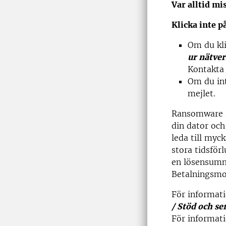
Var alltid mi
Klicka inte p
Om du kli
ur nätver
Kontakta
Om du int
mejlet.
Ransomware är
din dator och
leda till myc
stora tidsför
en lösensumm
Betalningsmot
För informat
/ Stöd och se
För informati