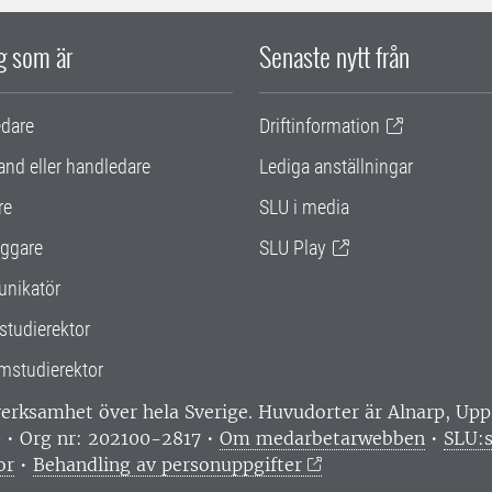
ig som är
Senaste nytt från
edare
Driftinformation
and eller handledare
Lediga anställningar
re
SLU i media
ggare
SLU Play
nikatör
studierektor
mstudierektor
 verksamhet över hela Sverige. Huvudorter är Alnarp, U
0 • Org nr: 202100-2817 •
Om medarbetarwebben
•
SLU:s
or
•
Behandling av personuppgifter