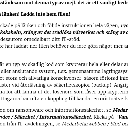
sstänksam mot denna typ av mejl, det är ett vanligt bed
å länken! Ladda inte hem filen!
ckade på länken och följde instruktionen hela vägen,
ry
kskabeln, stäng av det trådlösa nätverket och stäng av 
 dessutom omedelbart ditt IT-stöd.
e har laddat ner filen behöver du inte göra något mer ä
 en typ av skadlig kod som krypterar hela eller delar av
 eller anslutande system, t.ex. gemensamma lagringssy
ket stora och allvarliga konsekvenser, såsom förlorad in
luster vid återläsning av säkerhetskopior (backup). Angr
a för att lämna ut det lösenord som låser upp krypteri
tagarna har ofta en koppling till kända terroristnätverk
ion om ransomware och informationssäkerhet, se
Medar
rvice / Säkerhet / Informationssäkerhet.
Klicka på "
Vanl
on från IT-avdelningen, se
Medarbetarwebben / Stöd och