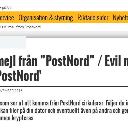
e på SLU
ervice
Organisation & styrning
Riktade sidor
Nyhet
/ Evil mail from 'PostNord'
mejl från ”PostNord” / Evil 
PostNord'
OVEMBER 2016
 som ser ut att komma från PostNord cirkulerar. Följer du 
 kan filer på din dator och eventuellt även på andra och
mmen krypteras.