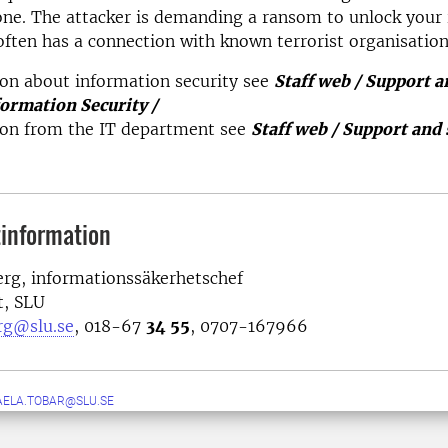
one. The attacker is demanding a ransom to unlock your 
often has a connection with known terrorist organisation
on about information security see
Staff web / Support a
formation Security /
ion from the IT department see
Staff web / Support and s
information
erg, informationssäkerhetschef
t, SLU
rg@slu.se
,
018-67
34 55
, 0707-167966
AELA.TOBAR@SLU.SE