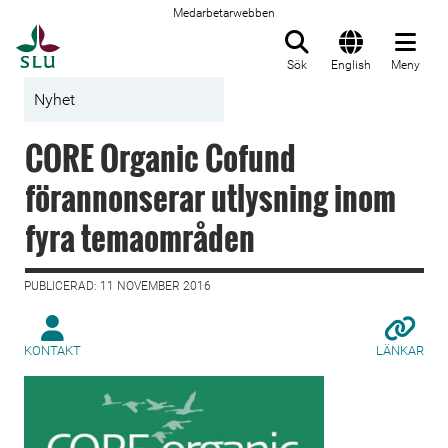
Medarbetarwebben
Till startsida
Sök
English
Meny
Nyhet
CORE Organic Cofund
förannonserar utlysning inom
fyra temaområden
PUBLICERAD: 11 NOVEMBER 2016
KONTAKT
LÄNKAR