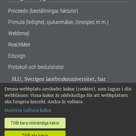
Proceedo (beställningar, fakturor)
Primula (ledighet, sjukanmälan, lönespec m.m.)
Webbmejl
ReachMee
Edusign
Protokoll och beslutslistor
SLU, Sveriges lantbruksuniversitet, har
verksamhet över hela Sverige. Huvudorter är
Denna webbplats använder kakor (cookies), som lagras i din
Alnarp, Uppsala och Umeå.
SLU är
webbläsare. Vissa kakor är nödvändiga för att webbplatsen
miljöcertifierat enligt ISO 14001. •
Telefon:
ska fungera korrekt. Andra är valbara.
018-67 10 00 • Org nr: 202100-2817 •
Om
Hantera valbara kakor
medarbetarwebben
•
SLU:s fakturaadress
•
Om SLU:s webbplatser
•
Vid KRIS
Tillåt bara nödvändiga kakor
•
Hantera kakor
•
Behandling av
Tillåt alla kakor