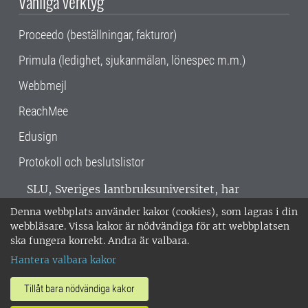
Vanliga verktyg
Proceedo (beställningar, fakturor)
Primula (ledighet, sjukanmälan, lönespec m.m.)
Webbmejl
ReachMee
Edusign
Protokoll och beslutslistor
SLU, Sveriges lantbruksuniversitet, har
verksamhet över hela Sverige. Huvudorter är
Denna webbplats använder kakor (cookies), som lagras i din
Alnarp, Uppsala och Umeå.
SLU är
webbläsare. Vissa kakor är nödvändiga för att webbplatsen
miljöcertifierat enligt ISO 14001. •
Telefon:
ska fungera korrekt. Andra är valbara.
018-67 10 00 • Org nr: 202100-2817 •
Om
Hantera valbara kakor
medarbetarwebben
•
SLU:s fakturaadress
•
Om SLU:s webbplatser
•
Vid KRIS
Tillåt bara nödvändiga kakor
•
Hantera kakor
•
Behandling av