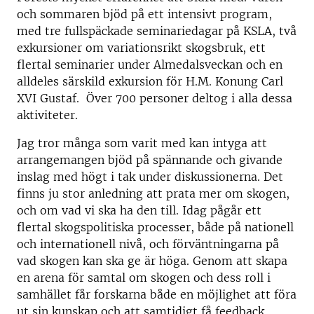
och sommaren bjöd på ett intensivt program,
med tre fullspäckade seminariedagar på KSLA, två
exkursioner om variationsrikt skogsbruk, ett
flertal seminarier under Almedalsveckan och en
alldeles särskild exkursion för H.M. Konung Carl
XVI Gustaf. Över 700 personer deltog i alla dessa
aktiviteter.
Jag tror många som varit med kan intyga att
arrangemangen bjöd på spännande och givande
inslag med högt i tak under diskussionerna. Det
finns ju stor anledning att prata mer om skogen,
och om vad vi ska ha den till. Idag pågår ett
flertal skogspolitiska processer, både på nationell
och internationell nivå, och förväntningarna på
vad skogen kan ska ge är höga. Genom att skapa
en arena för samtal om skogen och dess roll i
samhället får forskarna både en möjlighet att föra
ut sin kunskap och att samtidigt få feedback