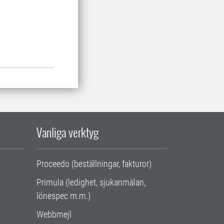
Vanliga verktyg
Proceedo (beställningar, fakturor)
Primula (ledighet, sjukanmälan,
lönespec m.m.)
Webbmejl