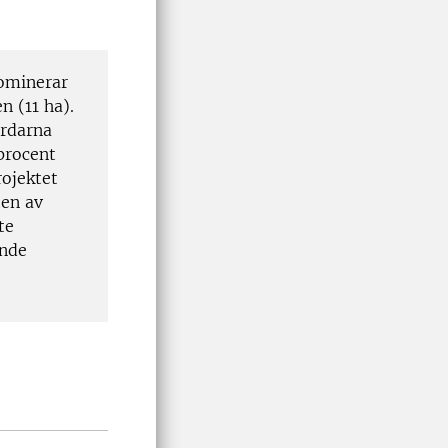
dominerar
n (11 ha).
årdarna
procent
rojektet
ten av
te
ande