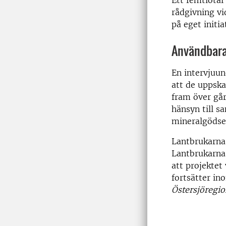
Ett femtiotal
rådgivning vi
på eget initia
Användbara
En intervjuun
att de uppska
fram över går
hänsyn till s
mineralgödsel
Lantbrukarna 
Lantbrukarna
att projektet
fortsätter in
Östersjöregio