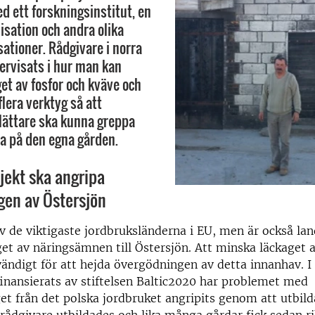
 ett forskningsinstitut, en
isation och andra olika
sationer. Rådgivare i norra
ervisats i hur man kan
et av fosfor och kväve och
lera verktyg så att
lättare ska kunna greppa
a på den egna gården.
ojekt ska angripa
gen av Östersjön
av de viktigaste jordbruksländerna i EU, men är också la
get av näringsämnen till Östersjön. Att minska läckaget a
ändigt för att hejda övergödningen av detta innanhav. I 
inansierats av stiftelsen Baltic2020 har problemet med
et från det polska jordbruket angripits genom att utbild