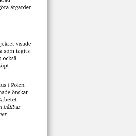
iktad
göra åtgärder
jektet visade
na som tagits
u också
köpt
us i Polen.
hade önskat
 Arbetet
n hållbar
ner.