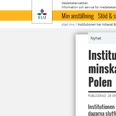
Medarbetarwebben
Information och service för medarbetar
Till startsida
Min anställning
Stöd & s
start mw
/
Institutionen har initiera
Nyhet
Instit
minska
Polen
PUBLICERAD: 28 O
Institutionen 
dagarna slutfö