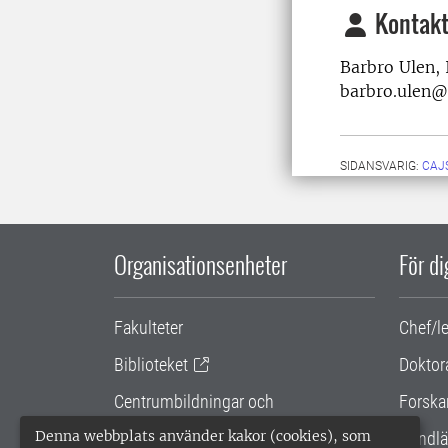
Kontakt
Barbro Ulen, 
barbro.ulen@s
SIDANSVARIG:
CAJ
Organisationsenheter
För d
Fakulteter
Chef/l
Biblioteket
Doktor
Centrumbildningar och
Forska
samarbetsprojekt
Denna webbplats använder kakor (cookies), som
Handlä