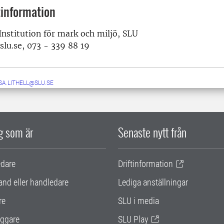
information
Institution för mark och miljö, SLU
lu.se, 073 - 339 88 19
SA.LITHELL@SLU.SE
ig som är
Senaste nytt från
edare
Driftinformation
and eller handledare
Lediga anställningar
re
SLU i media
ggare
SLU Play