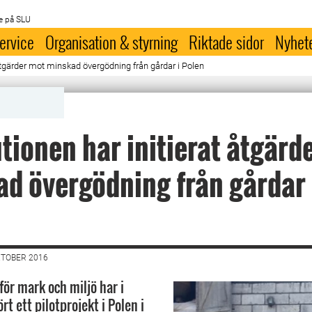
e på SLU
ervice
Organisation & styrning
Riktade sidor
Nyhet
t åtgärder mot minskad övergödning från gårdar i Polen
utionen har initierat åtgärd
d övergödning från gårdar 
KTOBER 2016
för mark och miljö har i
rt ett pilotprojekt i Polen i