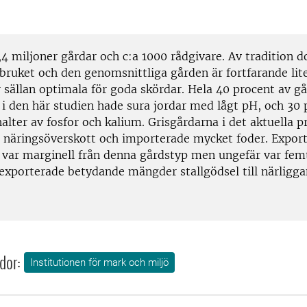
,4 miljoner gårdar och c:a 1000 rådgivare. Av tradition 
bruket och den genomsnittliga gården är fortfarande lite
r sällan optimala för goda skördar. Hela 40 procent av g
 i den här studien hade sura jordar med lågt pH, och 30 
alter av fosfor och kalium. Grisgårdarna i det aktuella p
 näringsöverskott och importerade mycket foder. Expor
l var marginell från denna gårdstyp men ungefär var fem
exporterade betydande mängder stallgödsel till närligg
dor:
Institutionen för mark och miljö