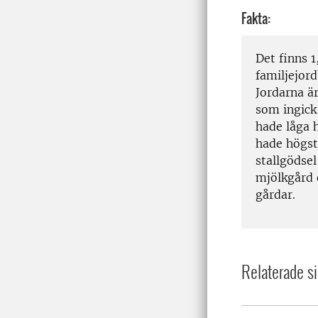
Fakta:
Det finns 1
familjejord
Jordarna ä
som ingick
hade låga h
hade högst
stallgödse
mjölkgård 
gårdar.
Relaterade si