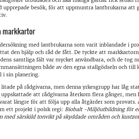
 rådgivare utbildades och lika många gårdar fick sedan r
d upprepade besök, för att uppmuntra lantbrukarna att 
tiv.
 markkartor
dersökning med lantbrukarna som varit inblandade i pro
ttat den hjälp och råd de fått. De tyckte att markkartor
dens samtliga fält var mycket användbara, och de tog n
ammansättningen både av den egna stallgödseln och till 
 i sin planering.
litade på rådgivarna, men denna yrkesgrupp har låg stat
 uppskattade att rådgivarna återkom flera gånger, men 
 varat längre för att följa upp alla åtgärder som provats.
om ett projekt i polsk regi:
Biobalt -Miljöutbildning för e
n med särskild tonvikt på skyddade områden och kustzo