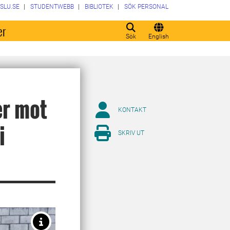
SLU.SE
STUDENTWEBB
BIBLIOTEK
SÖK PERSONAL
er
Sök
English
er mot
KONTAKT
i
SKRIV UT