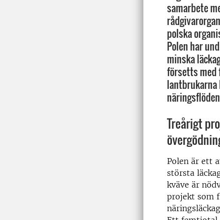
samarbete med
rådgivarorgan
polska organi
Polen har und
minska läckag
försetts med f
lantbrukarna 
näringsflöden
Treårigt pr
övergödnin
Polen är ett 
största läcka
kväve är nödv
projekt som f
näringsläckag