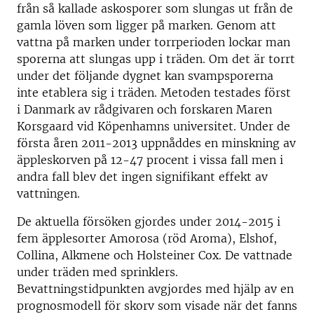
från så kallade askosporer som slungas ut från de
gamla löven som ligger på marken. Genom att
vattna på marken under torrperioden lockar man
sporerna att slungas upp i träden. Om det är torrt
under det följande dygnet kan svampsporerna
inte etablera sig i träden. Metoden testades först
i Danmark av rådgivaren och forskaren Maren
Korsgaard vid Köpenhamns universitet. Under de
första åren 2011-2013 uppnåddes en minskning av
äppleskorven på 12-47 procent i vissa fall men i
andra fall blev det ingen signifikant effekt av
vattningen.
De aktuella försöken gjordes under 2014-2015 i
fem äpplesorter Amorosa (röd Aroma), Elshof,
Collina, Alkmene och Holsteiner Cox. De vattnade
under träden med sprinklers.
Bevattningstidpunkten avgjordes med hjälp av en
prognosmodell för skorv som visade när det fanns