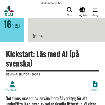
Medarbetarwebben
Till startsida
Sök
English
Meny
16
sep
Online
Kickstart: Läs med AI (på
svenska)
SEMINARIER, WORKSHOPS |
KONTAKT
FAKTA
Det finns massor av användbara AI-verktyg för att
underlätta läsningen av vetenskaplig litteratur. Vi visar