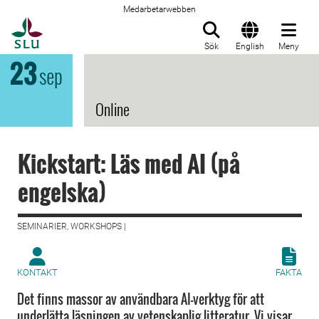
Medarbetarwebben
Till startsida
Sök
English
Meny
23
sep
Online
Kickstart: Läs med AI (på
engelska)
SEMINARIER, WORKSHOPS |
KONTAKT
FAKTA
Det finns massor av användbara AI-verktyg för att
underlätta läsningen av vetenskaplig litteratur. Vi visar