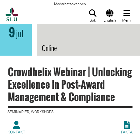
Medarbetarwebben
Till startsida
Sök
English
Meny
9
jul
Online
Crowdhelix Webinar | Unlocking
Excellence in Post-Award
Management & Compliance
SEMINARIER, WORKSHOPS |
KONTAKT
FAKTA