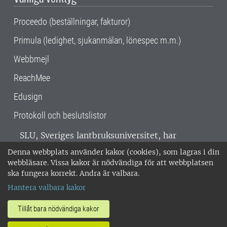
Proceedo (beställningar, fakturor)
Primula (ledighet, sjukanmälan, lönespec m.m.)
Webbmejl
ReachMee
Edusign
Protokoll och beslutslistor
SLU, Sveriges lantbruksuniversitet, har
verksamhet över hela Sverige. Huvudorter är
Denna webbplats använder kakor (cookies), som lagras i din
Alnarp, Uppsala och Umeå.
SLU är
webbläsare. Vissa kakor är nödvändiga för att webbplatsen
miljöcertifierat enligt ISO 14001. •
Telefon:
ska fungera korrekt. Andra är valbara.
018-67 10 00 • Org nr: 202100-2817 •
Om
Hantera valbara kakor
medarbetarwebben
•
SLU:s fakturaadress
•
Om SLU:s webbplatser
•
Vid KRIS
Tillåt bara nödvändiga kakor
•
Hantera kakor
•
Behandling av