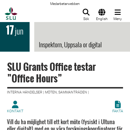
Medarbetarwebben
Till startsida
Sök
English
Meny
17
jun
Inspektorn, Uppsala or digital
SLU Grants Office testar
”Office Hours”
INTERNA HÄNDELSER | MÖTEN, SAMMANTRÄDEN |
KONTAKT
FAKTA
Vill du ha möjlighet till ett kort möte (fysiskt i Ultuna
eller digitalt) med en av våra forskningskoordinatorer för