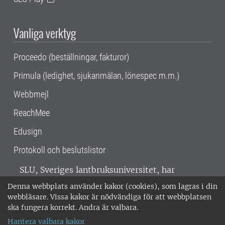
Vanliga verktyg
Proceedo (beställningar, fakturor)
Primula (ledighet, sjukanmälan, lönespec m.m.)
Webbmejl
ReachMee
Edusign
Protokoll och beslutslistor
SLU, Sveriges lantbruksuniversitet, har
verksamhet över hela Sverige. Huvudorter är
Denna webbplats använder kakor (cookies), som lagras i din
Alnarp, Uppsala och Umeå.
SLU är
webbläsare. Vissa kakor är nödvändiga för att webbplatsen
miljöcertifierat enligt ISO 14001. •
Telefon:
ska fungera korrekt. Andra är valbara.
018-67 10 00 • Org nr: 202100-2817 •
Om
Hantera valbara kakor