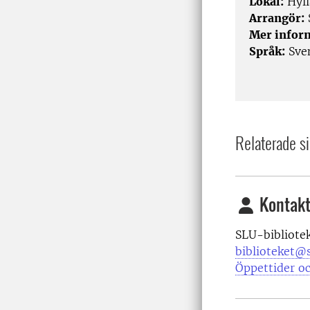
Lokal:
Hyll
Arrangör:
Mer infor
Språk:
Sven
Relaterade si
Kontakt
SLU-bibliote
biblioteket@s
Öppettider oc