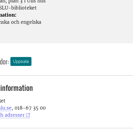
an, plan 3 i Ulls hus
SLU-biblioteket
mation:
ska och engelska
dor:
Uppsala
information
ket
lu.se
, 018-67 35 00
h adresser