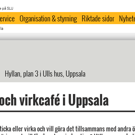
e på SLU
ervice
Organisation & styrning
Riktade sidor
Nyhet
ala
Hyllan, plan 3 i Ulls hus, Uppsala
 och virkcafé i Uppsala
sticka eller virka och vill göra det tillsammans med andra ö