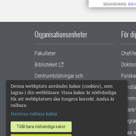
SIDANSVARIG:
BIB
Organisationsenheter
För d
Fakulteter
Chef/l
Biblioteket
Doktor
Centrumbildningar och
Forska
samarbetsprojekt
Denna webbplats använder kakor (cookies), som
Handlä
lagras i din webbläsare. Vissa kakor är nödvändiga
Gemensamma verksamhetsstödet
Kommu
för att webbplatsen ska fungera korrekt. Andra är
valbara.
SLU Holding
Lärare/
Hantera valbara kakor
Progra
Tillåt bara nödvändiga kakor
SLU, Sveriges lantbruksuniversitet, har