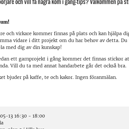
börjare och vill få några kom i gång-tips? Välkommen på st
tum!
are och virkare kommer finnas på plats och kan hjälpa d
omma vidare i ditt projekt om du har behov av detta. Du 
ela med dig av din kunskap!
edan ett garnprojekt i gång kommer det finnas stickor at
nda. Vill du ta med annat handarbete går det också bra.
et bjuder på kaffe, te och kakor. Ingen föranmälan.
5-13 16:30 - 18:00
la