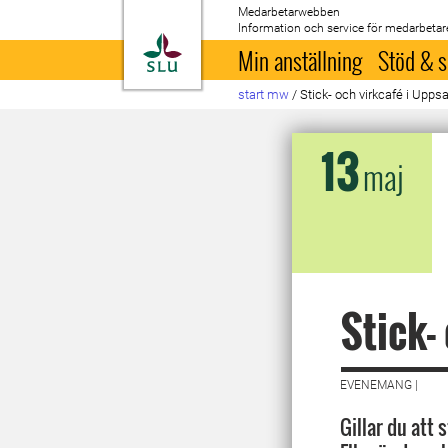
Medarbetarwebben
Information och service för medarbetar
Till startsida
Min anställning
Stöd & s
start mw
/
Stick- och virkcafé i Upps
13
maj
Stick-
EVENEMANG |
Gillar du att 