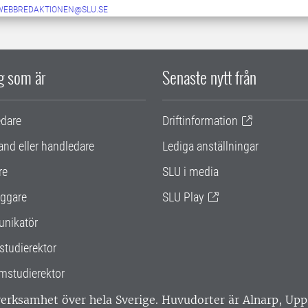
-WEBBREDAKTIONEN@SLU.SE
ig som är
Senaste nytt från
edare
Driftinformation
and eller handledare
Lediga anställningar
re
SLU i media
ggare
SLU Play
nikatör
studierektor
mstudierektor
 verksamhet över hela Sverige. Huvudorter är Alnarp, U