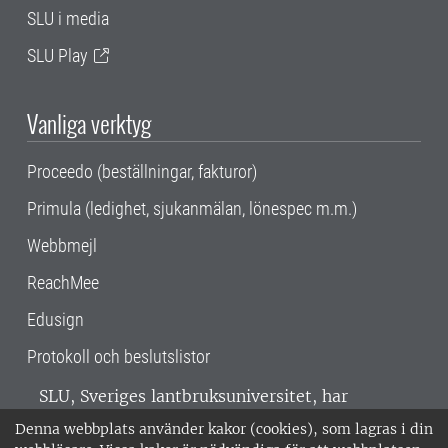
SLU i media
SLU Play
Vanliga verktyg
Proceedo (beställningar, fakturor)
Primula (ledighet, sjukanmälan, lönespec m.m.)
Webbmejl
ReachMee
Edusign
Protokoll och beslutslistor
SLU, Sveriges lantbruksuniversitet, har
verksamhet över hela Sverige. Huvudorter är
Denna webbplats använder kakor (cookies), som lagras i din
Alnarp, Uppsala och Umeå.
SLU är