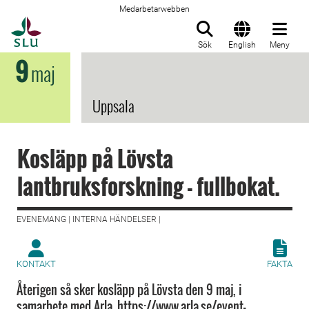
Medarbetarwebben
Till startsida
Sök
English
Meny
9
maj
Uppsala
Kosläpp på Lövsta
lantbruksforskning - fullbokat.
EVENEMANG | INTERNA HÄNDELSER |
KONTAKT
FAKTA
Återigen så sker kosläpp på Lövsta den 9 maj, i
samarbete med Arla. https://www.arla.se/event-