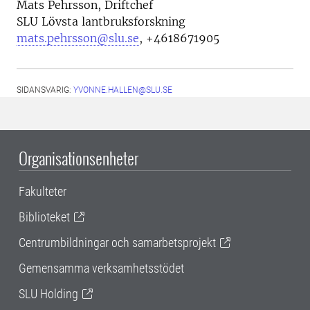
Mats Pehrsson, Driftchef
SLU Lövsta lantbruksforskning
mats.pehrsson@slu.se
, +4618671905
SIDANSVARIG:
YVONNE.HALLEN@SLU.SE
Organisationsenheter
Fakulteter
Biblioteket
Centrumbildningar och samarbetsprojekt
Gemensamma verksamhetsstödet
SLU Holding