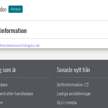
dor:
Alnarp
information
ERNKOMMUNIKATION@SLU.SE
ig som är
Senaste nytt från
edare
Driftinformation
and eller handledare
Lediga anställningar
re
SLU i media