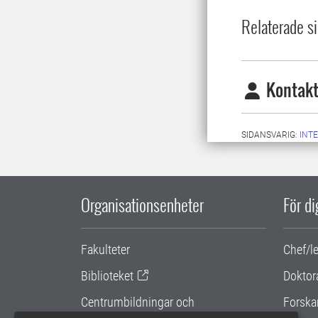
Relaterade si
Kontakt
SIDANSVARIG:
INT
Organisationsenheter
För d
Fakulteter
Chef/l
Biblioteket
Doktor
Centrumbildningar och
Forska