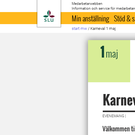
Medarbetarwebben
Information och service för medarbetar
Till startsida
Min anställning
Stöd & s
start mw
/
Karneval 1 maj
1
maj
Karnev
EVENEMANG |
Välkommen til