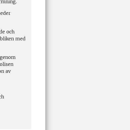
ärmning.
jeder
ade och
ubliken med
r genom
olisen
on av
ch