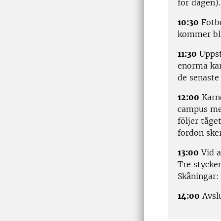
för dagen)
10:30
Fotbo
kommer bli
11:30
Uppstä
enorma kar
de senaste
12:00
Karne
campus med
följer tåge
fordon ske
13:00
Vid a
Tre stycke
Skåningar:
14:00
Avslu