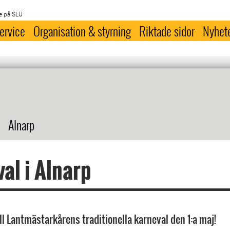
e på SLU
ervice
Organisation & styrning
Riktade sidor
Nyhet
Alnarp
al i Alnarp
l Lantmästarkårens traditionella karneval den 1:a maj!