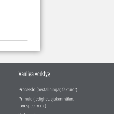
Vanliga verktyg
Proceedo (beställningar, fakturor)
Primula (ledighet, sjukanmälan,
lönespec m.m.)