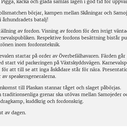
. Pigga, käcka och glada samlas lagen i god tid för uppv
llsmatchen börjar, kampen mellan Skåningar och Samo
 århundradets batalj!
llning av fordon. Visning av fordon för den ivrigt vänt
nevalspubliken. Respektive fordons besättning bistår p
 rönen inom fordonsteknik.
valen startar på order av Överbefälhavaren. Färden gå
 start vid parkeringen på Växtskyddsvägen. Karnevalsp
t för att till se att inga åskådare står för nära. Presentati
r av speakersgeneralerna.
nkomst till Plaskan stannar tåget och slaget påbörjas.
n traditionsenliga grenar ska utövas mellan Samojeder o
 dragkamp, kuddkrig och fordonskrig.
t av dagen.