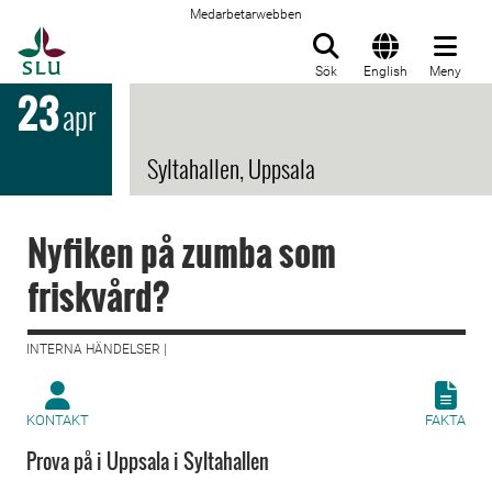
Medarbetarwebben
Till startsida
Sök
English
Meny
23
apr
Syltahallen, Uppsala
Nyfiken på zumba som
friskvård?
INTERNA HÄNDELSER |
KONTAKT
FAKTA
Prova på i Uppsala i Syltahallen