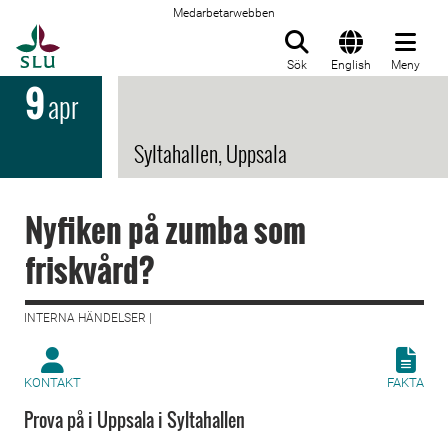
Medarbetarwebben
Till startsida
Sök
English
Meny
9
apr
Syltahallen, Uppsala
Nyfiken på zumba som
friskvård?
INTERNA HÄNDELSER |
KONTAKT
FAKTA
Prova på i Uppsala i Syltahallen