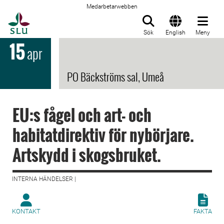
Medarbetarwebben
Till startsida
Sök
English
Meny
15
apr
PO Bäckströms sal, Umeå
EU:s fågel och art- och
habitatdirektiv för nybörjare.
Artskydd i skogsbruket.
INTERNA HÄNDELSER |
KONTAKT
FAKTA