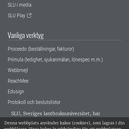
SLU i media
SLU Play
Vanliga verktyg
Proceedo (beställningar, fakturor)
Primula (ledighet, sjukanmälan, lönespec m.m.)
Webbmejl
ReachMee
Edusign
Protokoll och beslutslistor
SLU, Sveriges lantbruksuniversitet, har
verksamhet över hela Sverige. Huvudorter är
Denna webbplats använder kakor (cookies), som lagras i din
Alnarp, Uppsala och Umeå.
SLU är