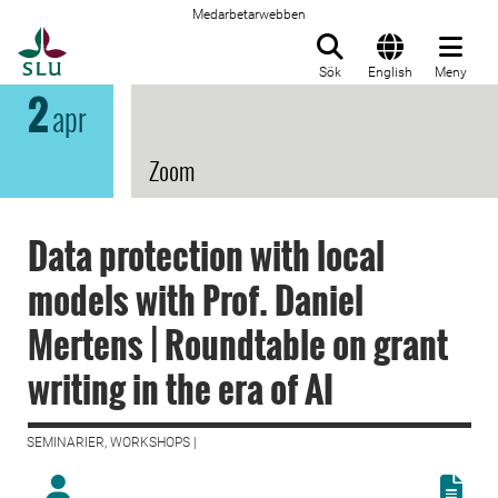
Medarbetarwebben
Till startsida
Sök
English
Meny
2
apr
Zoom
Data protection with local
models with Prof. Daniel
Mertens | Roundtable on grant
writing in the era of AI
SEMINARIER, WORKSHOPS |