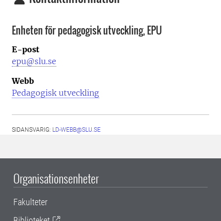
Enheten för pedagogisk utveckling, EPU
E-post
epu@slu.se
Webb
Pedagogisk utveckling
SIDANSVARIG:
LD-WEBB@SLU.SE
Organisationsenheter
Fakulteter
Biblioteket