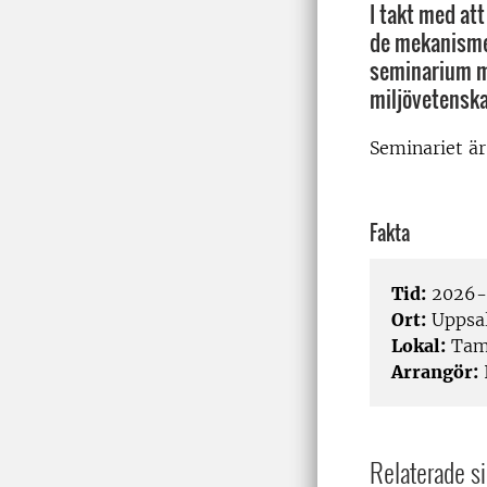
I takt med att
de mekanismer
seminarium me
miljövetenska
Seminariet är
Fakta
Tid:
2026-0
Ort:
Uppsal
Lokal:
Tamm
Arrangör:
I
Relaterade si