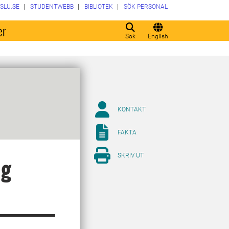
SLU.SE
STUDENTWEBB
BIBLIOTEK
SÖK PERSONAL
er
Sök
English
KONTAKT
FAKTA
SKRIV UT
ig