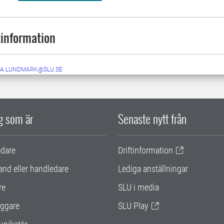
information
A.LUNDMARK@SLU.SE
ig som är
Senaste nytt från
edare
Driftinformation
and eller handledare
Lediga anställningar
re
SLU i media
ggare
SLU Play