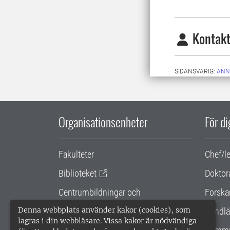
Kontakt
SIDANSVARIG:
ANN
Organisationsenheter
För d
Fakulteter
Chef/l
Biblioteket
Doktor
Centrumbildningar och
Forska
samarbetsprojekt
Denna webbplats använder kakor (cookies), som
Handlä
lagras i din webbläsare. Vissa kakor är nödvändiga
Gemensamma verksamhetsstödet