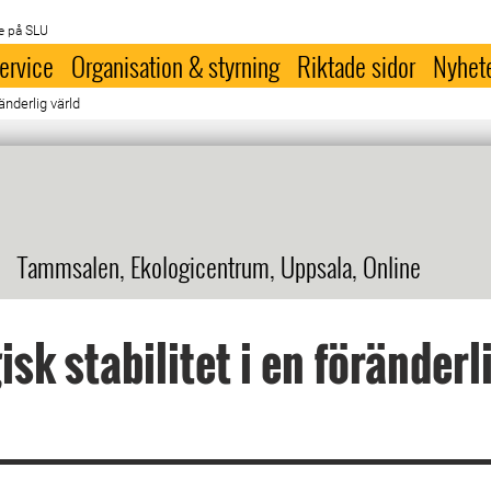
e på SLU
ervice
Organisation & styrning
Riktade sidor
Nyhet
ränderlig värld
Tammsalen, Ekologicentrum, Uppsala, Online
isk stabilitet i en föränderl