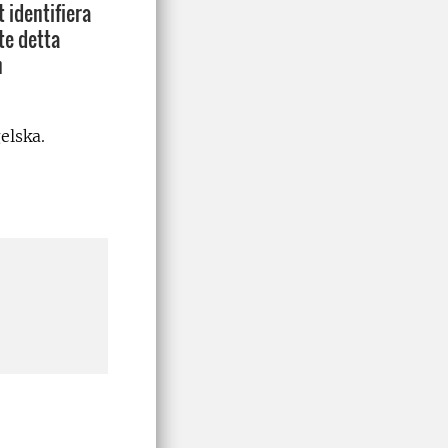
t identifiera
te detta
h
elska.