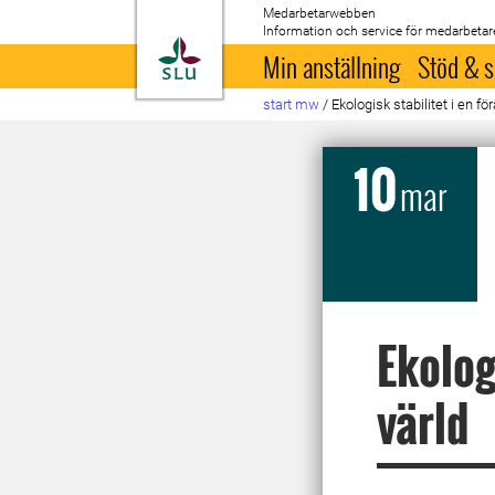
Medarbetarwebben
Information och service för medarbetar
Till startsida
Min anställning
Stöd & s
start mw
/
Ekologisk stabilitet i en fö
10
mar
Ekolog
värld