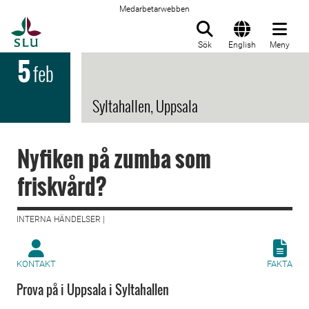
Medarbetarwebben
Till startsida
Sök
English
Meny
5
feb
Syltahallen, Uppsala
Nyfiken på zumba som
friskvård?
INTERNA HÄNDELSER |
KONTAKT
FAKTA
Prova på i Uppsala i Syltahallen