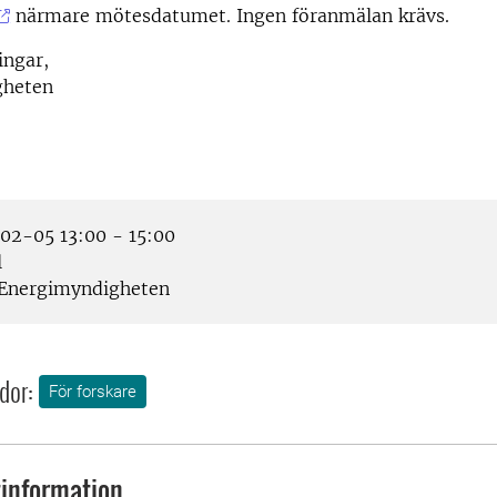
närmare mötesdatumet. Ingen föranmälan krävs.
ingar,
gheten
2-05 13:00 - 15:00
l
Energimyndigheten
dor:
För forskare
information