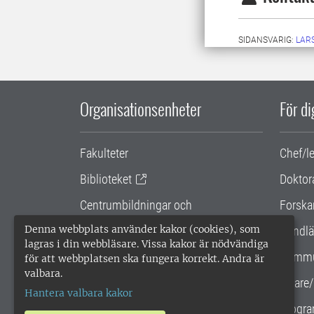
SIDANSVARIG:
LARS
Organisationsenheter
För d
Fakulteter
Chef/l
Biblioteket
Doktor
Centrumbildningar och
Forska
samarbetsprojekt
Denna webbplats använder kakor (cookies), som
Handlä
lagras i din webbläsare. Vissa kakor är nödvändiga
Gemensamma verksamhetsstödet
Kommu
för att webbplatsen ska fungera korrekt. Andra är
valbara.
SLU Holding
Lärare/
Hantera valbara kakor
Progra