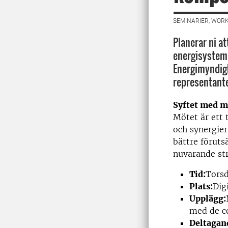
SEMINARIER, WORK
Planerar ni a
energisystem?
Energimyndighe
representant
Syftet med m
Mötet är ett 
och synergier
bättre föruts
nuvarande st
Tid:
Torsd
Plats:
Dig
Upplägg:
med de ce
Deltagan