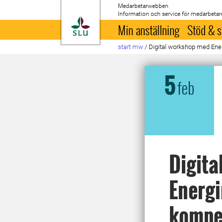
Medarbetarwebben
Information och service för medarbetar
Till startsida
Min anställning
Stöd & s
start mw
/
Digital workshop med En
5
feb
Digita
Energ
kompe