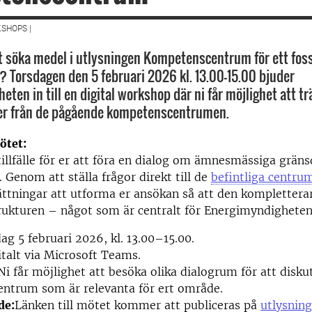
SHOPS |
tt söka medel i utlysningen Kompetenscentrum för ett fossi
 Torsdagen den 5 februari 2026 kl. 13.00–15.00 bjuder
ten in till en digital workshop där ni får möjlighet att tr
er från de pågående kompetenscentrumen.
ötet:
tillfälle för er att föra en dialog om ämnesmässiga grän
. Genom att ställa frågor direkt till de
befintliga centru
ättningar att utforma er ansökan så att den komplettera
rukturen – något som är centralt för Energimyndighete
ag 5 februari 2026, kl. 13.00–15.00.
italt via Microsoft Teams.
Ni får möjlighet att besöka olika dialogrum för att disku
ntrum som är relevanta för ert område.
de:
Länken till mötet kommer att publiceras på
utlysnin