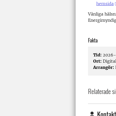
hemsida
Vänliga hälsn
Energimyndi
Fakta
Tid:
2026-0
Ort:
Digita
Arrangör:
Relaterade si
Kontakt