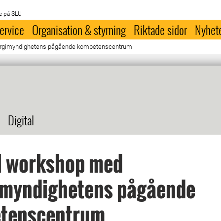
e på SLU
ervice
Organisation & styrning
Riktade sidor
Nyhet
ergimyndighetens pågående kompetenscentrum
Digital
l workshop med
imyndighetens pågående
tenscentrum