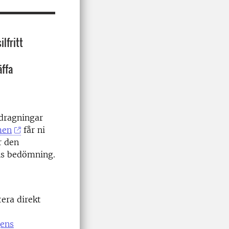
lfritt
äffa
sdragningar
men
får ni
r den
ns bedömning.
tera direkt
gens