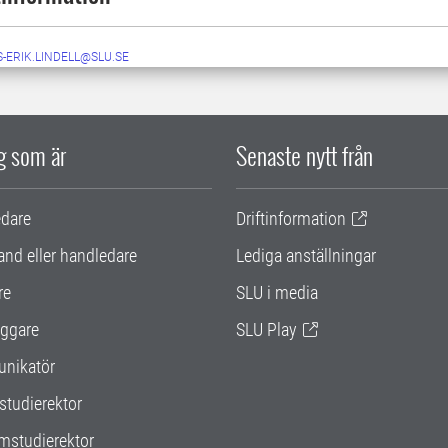
-ERIK.LINDELL@SLU.SE
ig som är
Senaste nytt från
edare
Driftinformation
and eller handledare
Lediga anställningar
re
SLU i media
ggare
SLU Play
nikatör
studierektor
mstudierektor