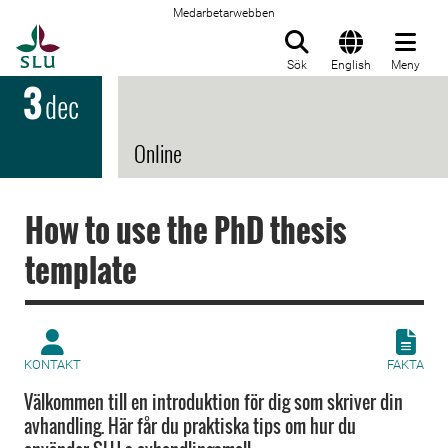
Medarbetarwebben
Till startsida
Sök
English
Meny
3
dec
Online
How to use the PhD thesis
template
KONTAKT
FAKTA
Välkommen till en introduktion för dig som skriver din
avhandling. Här får du praktiska tips om hur du