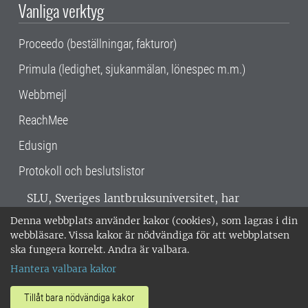
Vanliga verktyg
Proceedo (beställningar, fakturor)
Primula (ledighet, sjukanmälan, lönespec m.m.)
Webbmejl
ReachMee
Edusign
Protokoll och beslutslistor
SLU, Sveriges lantbruksuniversitet, har
verksamhet över hela Sverige. Huvudorter är
Denna webbplats använder kakor (cookies), som lagras i din
Alnarp, Uppsala och Umeå.
SLU är
webbläsare. Vissa kakor är nödvändiga för att webbplatsen
miljöcertifierat enligt ISO 14001. •
Telefon:
ska fungera korrekt. Andra är valbara.
018-67 10 00 • Org nr: 202100-2817 •
Om
Hantera valbara kakor
medarbetarwebben
•
SLU:s fakturaadress
•
Om SLU:s webbplatser
•
Vid KRIS
Tillåt bara nödvändiga kakor