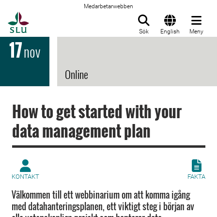
Medarbetarwebben
Till startsida
Sök
English
Meny
17
nov
Online
How to get started with your
data management plan
KONTAKT
FAKTA
Välkommen till ett webbinarium om att komma igång
med datahanteringsplanen, ett viktigt steg i början av