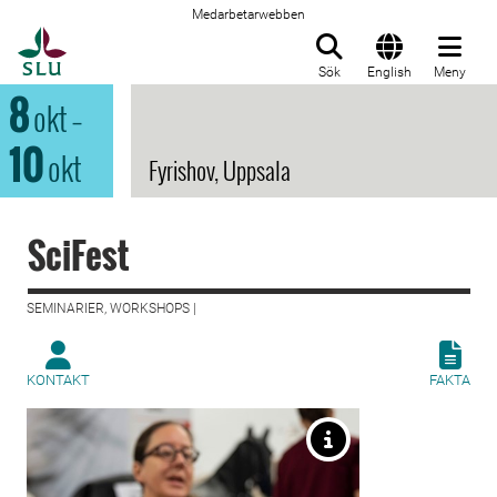
Medarbetarwebben
Till startsida
Sök
English
Meny
8
okt
–
10
okt
Fyrishov, Uppsala
SciFest
SEMINARIER, WORKSHOPS |
KONTAKT
FAKTA