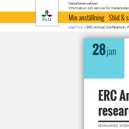
Medarbetarwebben
Information och service för medarbetar
Till startsida
Min anställning
Stöd & s
start mw
/
ERC Annual Conference | F
28
jan
ERC An
resear
SEMINARIER, WORK