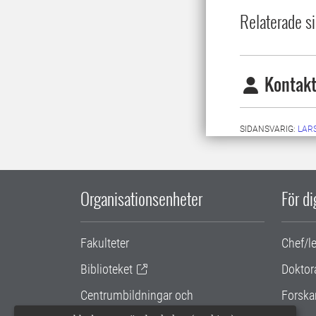
Relaterade si
Kontakt
SIDANSVARIG:
LARS
Organisationsenheter
För d
Fakulteter
Chef/l
Biblioteket
Doktor
Centrumbildningar och
Forska
samarbetsprojekt