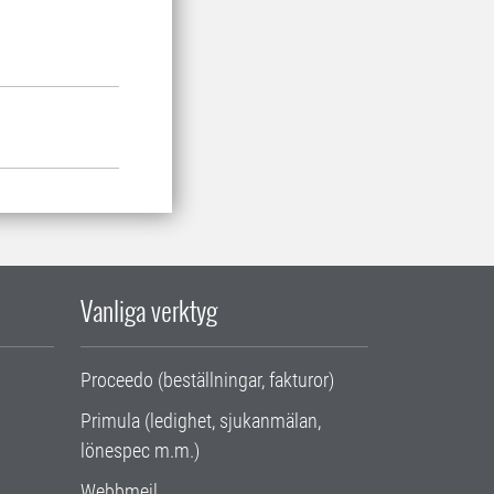
Vanliga verktyg
Proceedo (beställningar, fakturor)
Primula (ledighet, sjukanmälan,
lönespec m.m.)
Webbmejl