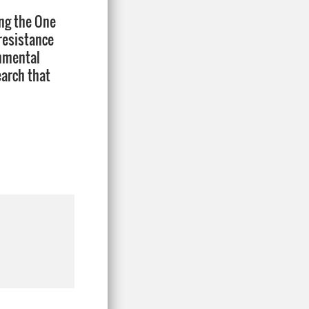
ing the One
 resistance
onmental
earch that