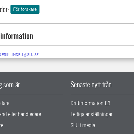
dor:
För forskare
information
-ERIK.LINDELL@SLU.SE
ig som är
Senaste nytt från
edare
Driftinformation
and eller handledare
Lediga anställningar
re
SLU i media