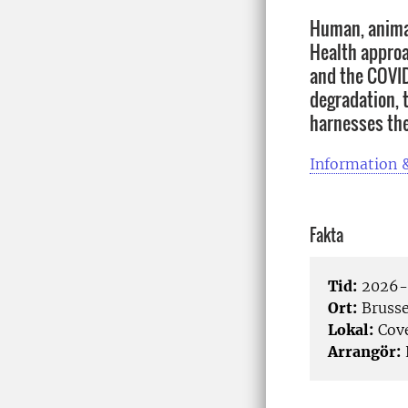
Human, animal
Health approa
and the COVID
degradation, t
harnesses the 
Information &
Fakta
Tid:
2026-0
Ort:
Brusse
Lokal:
Cove
Arrangör: