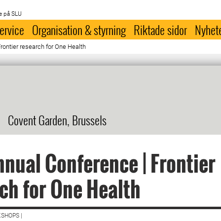
e på SLU
ervice
Organisation & styrning
Riktade sidor
Nyhet
rontier research for One Health
Covent Garden, Brussels
nual Conference | Frontier
ch for One Health
SHOPS |