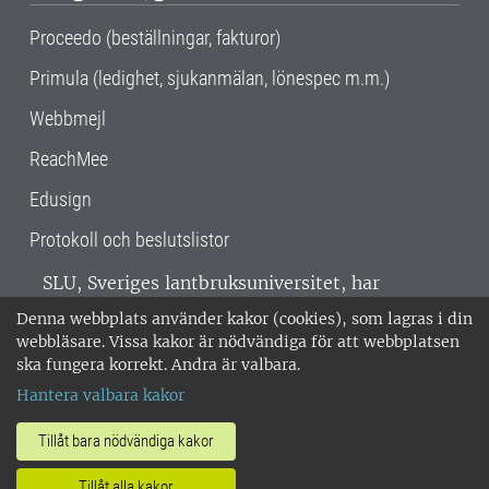
Proceedo (beställningar, fakturor)
Primula (ledighet, sjukanmälan, lönespec m.m.)
Webbmejl
ReachMee
Edusign
Protokoll och beslutslistor
SLU, Sveriges lantbruksuniversitet, har
verksamhet över hela Sverige. Huvudorter är
Denna webbplats använder kakor (cookies), som lagras i din
Alnarp, Uppsala och Umeå.
SLU är
webbläsare. Vissa kakor är nödvändiga för att webbplatsen
miljöcertifierat enligt ISO 14001. •
Telefon:
ska fungera korrekt. Andra är valbara.
018-67 10 00 • Org nr: 202100-2817 •
Om
Hantera valbara kakor
medarbetarwebben
•
SLU:s fakturaadress
•
Om SLU:s webbplatser
•
Vid KRIS
Tillåt bara nödvändiga kakor
•
Hantera kakor
•
Behandling av
Tillåt alla kakor