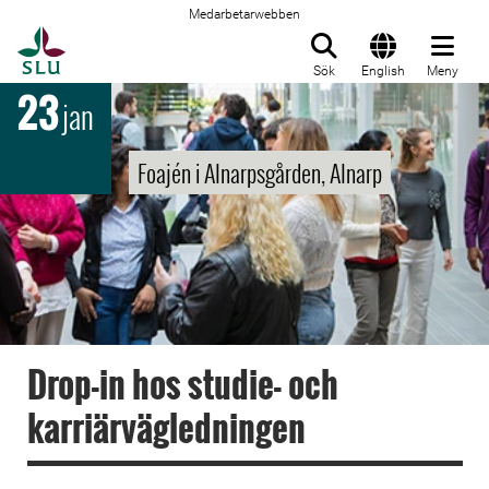
Medarbetarwebben
Till startsida
Sök
English
Meny
23
jan
Foajén i Alnarpsgården, Alnarp
Drop-in hos studie- och
karriärvägledningen