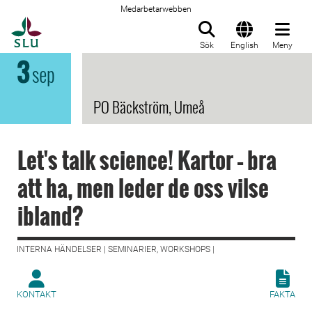
Medarbetarwebben
Till startsida
Sök
English
Meny
3
sep
PO Bäckström, Umeå
Let's talk science! Kartor – bra
att ha, men leder de oss vilse
ibland?
INTERNA HÄNDELSER | SEMINARIER, WORKSHOPS |
KONTAKT
FAKTA