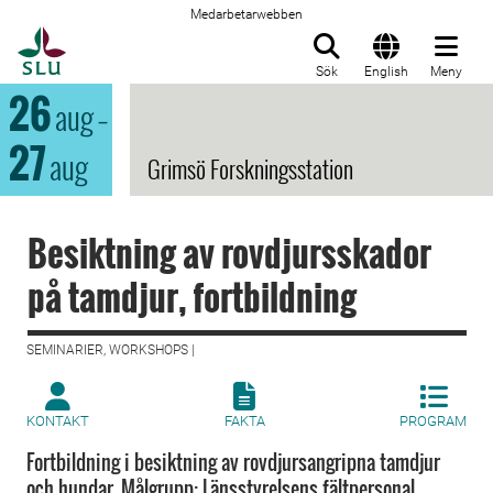
Medarbetarwebben
Till startsida
Sök
English
Meny
26
aug
–
27
aug
Grimsö Forskningsstation
Besiktning av rovdjursskador
på tamdjur, fortbildning
SEMINARIER, WORKSHOPS |
KONTAKT
FAKTA
PROGRAM
Fortbildning i besiktning av rovdjursangripna tamdjur
och hundar. Målgrupp: Länsstyrelsens fältpersonal.