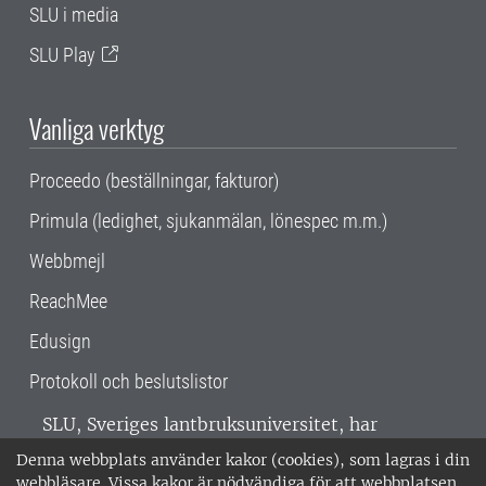
SLU i media
SLU Play
Vanliga verktyg
Proceedo (beställningar, fakturor)
Primula (ledighet, sjukanmälan, lönespec m.m.)
Webbmejl
ReachMee
Edusign
Protokoll och beslutslistor
SLU, Sveriges lantbruksuniversitet, har
verksamhet över hela Sverige. Huvudorter är
Denna webbplats använder kakor (cookies), som lagras i din
Alnarp, Uppsala och Umeå.
SLU är
webbläsare. Vissa kakor är nödvändiga för att webbplatsen