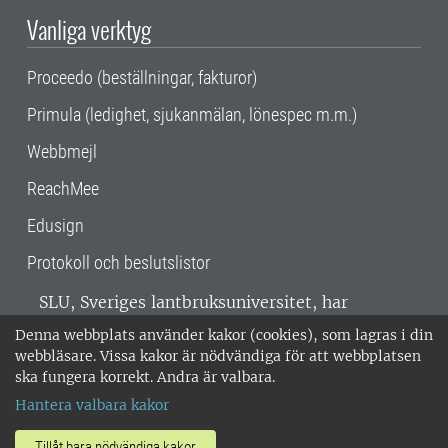
Vanliga verktyg
Proceedo (beställningar, fakturor)
Primula (ledighet, sjukanmälan, lönespec m.m.)
Webbmejl
ReachMee
Edusign
Protokoll och beslutslistor
SLU, Sveriges lantbruksuniversitet, har
verksamhet över hela Sverige. Huvudorter är
Denna webbplats använder kakor (cookies), som lagras i din
Alnarp, Uppsala och Umeå.
SLU är
webbläsare. Vissa kakor är nödvändiga för att webbplatsen
miljöcertifierat enligt ISO 14001. •
Telefon:
ska fungera korrekt. Andra är valbara.
018-67 10 00 • Org nr: 202100-2817 •
Om
Hantera valbara kakor
medarbetarwebben
•
SLU:s fakturaadress
•
Om SLU:s webbplatser
•
Vid KRIS
Tillåt bara nödvändiga kakor