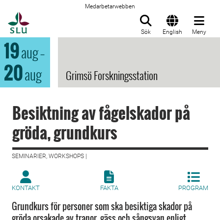
Medarbetarwebben
Till startsida
Sök
English
Meny
19
aug
–
20
aug
Grimsö Forskningsstation
Besiktning av fågelskador på
gröda, grundkurs
SEMINARIER, WORKSHOPS |
KONTAKT
FAKTA
PROGRAM
Grundkurs för personer som ska besiktiga skador på
gröda orsakade av tranor, gäss och sångsvan enligt