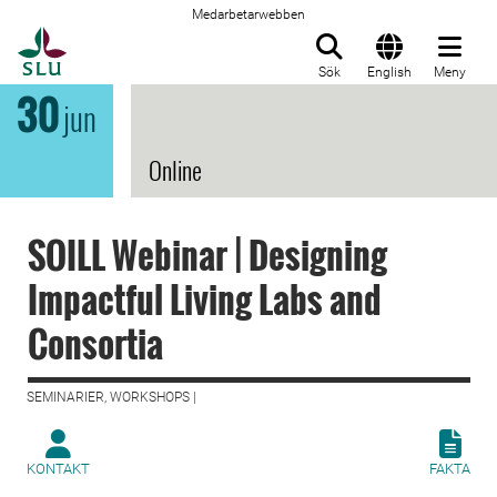
Medarbetarwebben
Till startsida
Sök
English
Meny
30
jun
Online
SOILL Webinar | Designing
Impactful Living Labs and
Consortia
SEMINARIER, WORKSHOPS |
KONTAKT
FAKTA