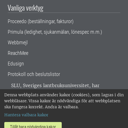
Vanliga verktyg
Proceedo (beställningar, fakturor)
Primula (ledighet, sjukanmälan, lönespec m.m.)
Webbmejl
ReachMee
Edusign
Protokoll och beslutslistor
SLU, Sveriges lantbruksuniversitet, har
verksamhet över hela Sverige. Huvudorter är
Denna webbplats använder kakor (cookies), som lagras i din
Alnarp, Uppsala och Umeå.
SLU är
webbläsare. Vissa kakor är nödvändiga för att webbplatsen
miljöcertifierat enligt ISO 14001. •
Telefon:
ska fungera korrekt. Andra är valbara.
018-67 10 00 • Org nr: 202100-2817 •
Om
Hantera valbara kakor
medarbetarwebben
•
SLU:s fakturaadress
•
Om SLU:s webbplatser
•
Vid KRIS
Tillåt bara nödvändiga kakor