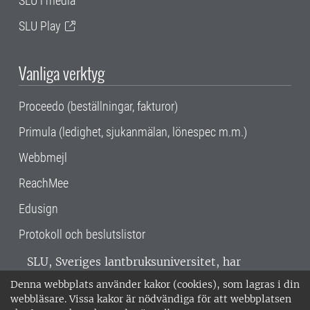
SLU i media
SLU Play
Vanliga verktyg
Proceedo (beställningar, fakturor)
Primula (ledighet, sjukanmälan, lönespec m.m.)
Webbmejl
ReachMee
Edusign
Protokoll och beslutslistor
SLU, Sveriges lantbruksuniversitet, har
verksamhet över hela Sverige. Huvudorter är
Denna webbplats använder kakor (cookies), som lagras i din
Alnarp, Uppsala och Umeå.
SLU är
webbläsare. Vissa kakor är nödvändiga för att webbplatsen