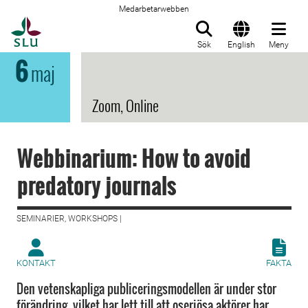
Medarbetarwebben
Till startsida
Sök
English
Meny
6
maj
Zoom, Online
Webbinarium: How to avoid
predatory journals
SEMINARIER, WORKSHOPS |
KONTAKT
FAKTA
Den vetenskapliga publiceringsmodellen är under stor
förändring, vilket har lett till att oseriösa aktörer har