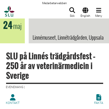
Medarbetarwebben
Till startsida
Sök
English
Meny
24
maj
Linnémuseet, Linnéträdgården, Uppsala
SLU på Linnés trädgårdsfest –
250 år av veterinärmedicin i
Sverige
EVENEMANG |
KONTAKT
FAKTA