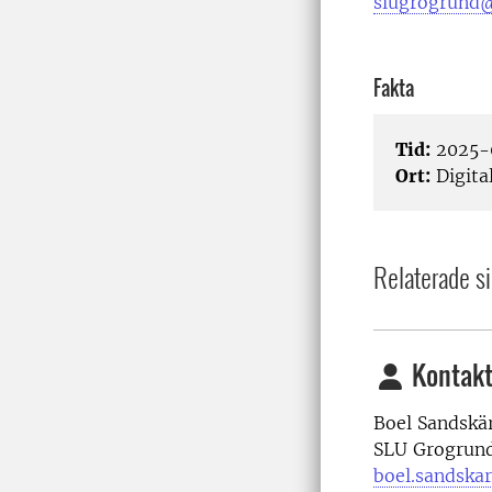
slugrogrund@
Fakta
Tid:
2025-0
Ort:
Digita
Relaterade si
Kontakt
Boel Sandskär
SLU Grogrun
boel.sandska