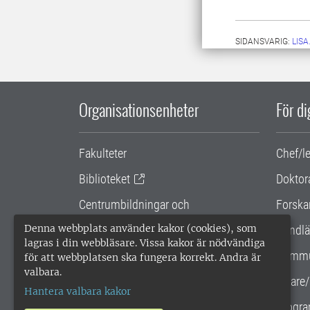
SIDANSVARIG:
LIS
Organisationsenheter
För d
Fakulteter
Chef/l
Biblioteket
Doktor
Centrumbildningar och
Forska
samarbetsprojekt
Denna webbplats använder kakor (cookies), som
Handlä
lagras i din webbläsare. Vissa kakor är nödvändiga
Gemensamma verksamhetsstödet
Kommu
för att webbplatsen ska fungera korrekt. Andra är
valbara.
SLU Holding
Lärare/
Hantera valbara kakor
Progra