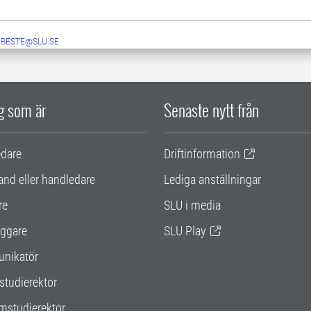
A.BESTE@SLU.SE
ig som är
Senaste nytt från
edare
Driftinformation
and eller handledare
Lediga anställningar
re
SLU i media
ggare
SLU Play
nikatör
studierektor
mstudierektor