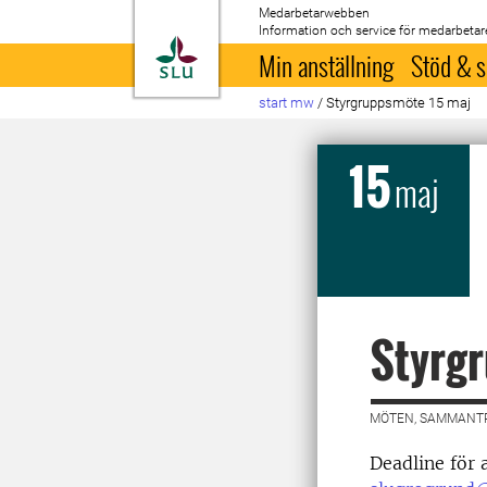
Medarbetarwebben
Information och service för medarbetar
Till startsida
Min anställning
Stöd & s
start mw
/
Styrgruppsmöte 15 maj
15
maj
Styrg
MÖTEN, SAMMANTR
Deadline för a