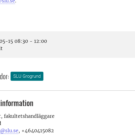
slu.se
.
5-15 08:30 - 12:00
lt
dor:
SLU Grogrund
information
, fakultetshandläggare
d
r@slu.se
,
+4640415082