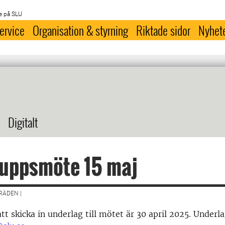
e på SLU
ervice
Organisation & styrning
Riktade sidor
Nyhet
Digitalt
ruppsmöte 15 maj
ÄDEN |
tt skicka in underlag till mötet är 30 april 2025. Underlag