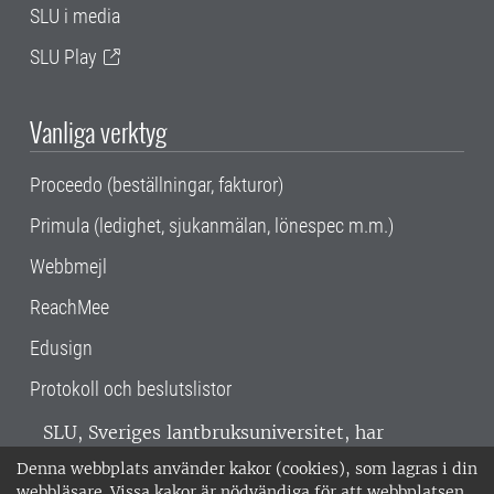
SLU i media
SLU Play
Vanliga verktyg
Proceedo (beställningar, fakturor)
Primula (ledighet, sjukanmälan, lönespec m.m.)
Webbmejl
ReachMee
Edusign
Protokoll och beslutslistor
SLU, Sveriges lantbruksuniversitet, har
verksamhet över hela Sverige. Huvudorter är
Denna webbplats använder kakor (cookies), som lagras i din
Alnarp, Uppsala och Umeå.
SLU är
webbläsare. Vissa kakor är nödvändiga för att webbplatsen