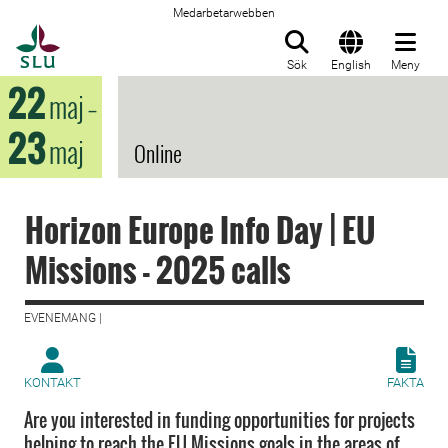
Medarbetarwebben
Till startsida
Sök
English
Meny
22
maj
–
23
maj
Online
Horizon Europe Info Day | EU
Missions - 2025 calls
EVENEMANG |
KONTAKT
FAKTA
Are you interested in funding opportunities for projects
helping to reach the EU Missions goals in the areas of