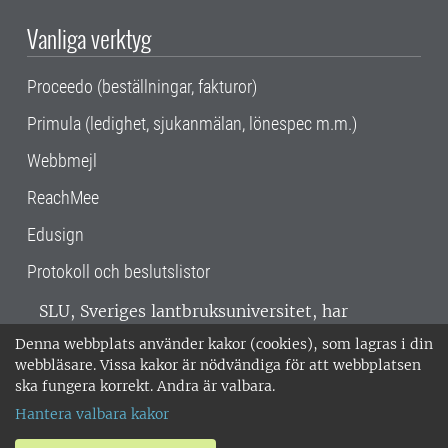
Vanliga verktyg
Proceedo (beställningar, fakturor)
Primula (ledighet, sjukanmälan, lönespec m.m.)
Webbmejl
ReachMee
Edusign
Protokoll och beslutslistor
SLU, Sveriges lantbruksuniversitet, har
verksamhet över hela Sverige. Huvudorter är
Denna webbplats använder kakor (cookies), som lagras i din
Alnarp, Uppsala och Umeå.
SLU är
webbläsare. Vissa kakor är nödvändiga för att webbplatsen
miljöcertifierat enligt ISO 14001. •
Telefon:
ska fungera korrekt. Andra är valbara.
018-67 10 00 • Org nr: 202100-2817 •
Om
Hantera valbara kakor
medarbetarwebben
•
SLU:s fakturaadress
•