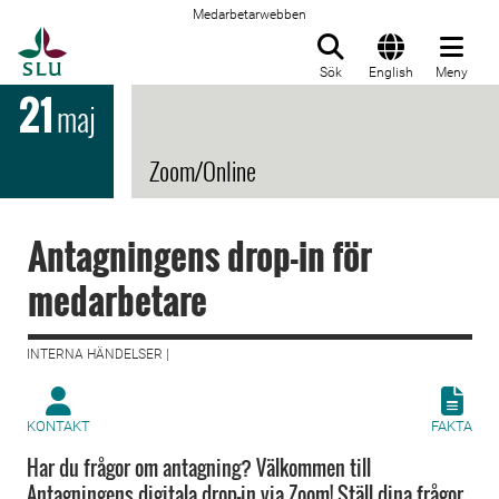
Medarbetarwebben
Till startsida
Sök
English
Meny
21
maj
Zoom/Online
Antagningens drop-in för
medarbetare
INTERNA HÄNDELSER |
KONTAKT
FAKTA
Har du frågor om antagning? Välkommen till
Antagningens digitala drop-in via Zoom! Ställ dina frågor