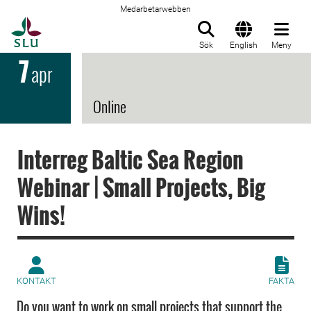
Medarbetarwebben
Till startsida
Sök
English
Meny
7
apr
Online
Interreg Baltic Sea Region
Webinar | Small Projects, Big
Wins!
KONTAKT
FAKTA
Do you want to work on small projects that support the